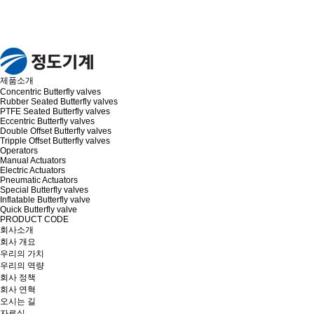
제품소개
Concentric Butterfly valves
Rubber Seated Butterfly valves
PTFE Seated Butterfly valves
Eccentric Butterfly valves
Double Offset Butterfly valves
Tripple Offset Butterfly valves
Operators
Manual Actuators
Electric Actuators
Pneumatic Actuators
Special Butterfly valves
Inflatable Butterfly valve
Quick Butterfly valve
PRODUCT CODE
회사소개
회사 개요
우리의 가치
우리의 역량
회사 정책
회사 연혁
오시는 길
자료실