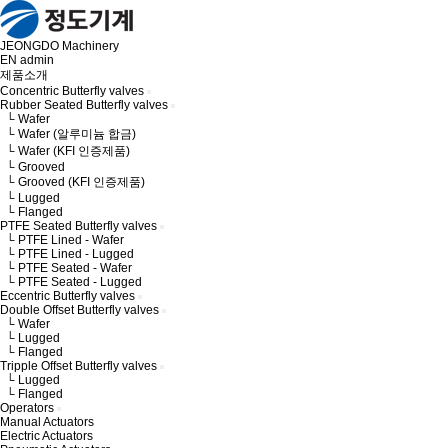
JEONGDO Machinery
EN
admin
제품소개
Concentric Butterfly valves
Rubber Seated Butterfly valves
└ Wafer
└ Wafer (알루미늄 합금)
└ Wafer (KFI 인증제품)
└ Grooved
└ Grooved (KFI 인증제품)
└ Lugged
└ Flanged
PTFE Seated Butterfly valves
└ PTFE Lined - Wafer
└ PTFE Lined - Lugged
└ PTFE Seated - Wafer
└ PTFE Seated - Lugged
Eccentric Butterfly valves
Double Offset Butterfly valves
└ Wafer
└ Lugged
└ Flanged
Tripple Offset Butterfly valves
└ Lugged
└ Flanged
Operators
Manual Actuators
Electric Actuators