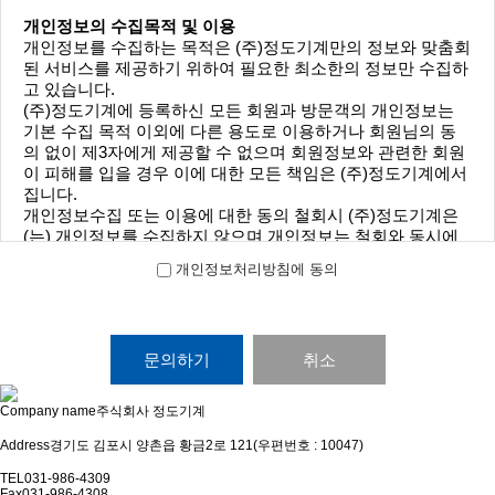
개인정보의 수집목적 및 이용
개인정보를 수집하는 목적은 (주)정도기계만의 정보와 맞춤회
된 서비스를 제공하기 위하여 필요한 최소한의 정보만 수집하
고 있습니다.
(주)정도기계에 등록하신 모든 회원과 방문객의 개인정보는
기본 수집 목적 이외에 다른 용도로 이용하거나 회원님의 동
의 없이 제3자에게 제공할 수 없으며 회원정보와 관련한 회원
이 피해를 입을 경우 이에 대한 모든 책임은 (주)정도기계에서
집니다.
개인정보수집 또는 이용에 대한 동의 철회시 (주)정도기계은
(는) 개인정보를 수집하지 않으며 개인정보는 철회와 동시에
삭제됩니다.
개인정보처리방침에 동의
수집하는 개인정보 항목 및 수집방법
(주)정도기계은(는) 이용자의 정보 수집시 서비스 제공에 필요
한 최소한의 정보만을 수집하며 민감한 개인정보의 수집을 엄
취소
격히 제한하고 있습니다.
Company name
주식회사 정도기계
* 필수사항 : 상호/이름, 연락처
Address
경기도 김포시 양촌읍 황금2로 121(우편번호 : 10047)
TEL
031-986-4309
개인정보의 보유 및 이용기간
Fax
031-986-4308