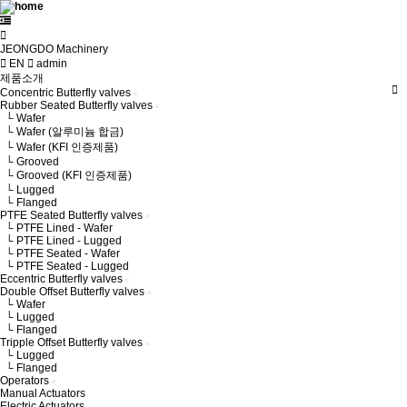
JEONGDO Machinery
EN
admin
제품소개
Concentric Butterfly valves
Rubber Seated Butterfly valves
└ Wafer
└ Wafer (알루미늄 합금)
└ Wafer (KFI 인증제품)
└ Grooved
└ Grooved (KFI 인증제품)
└ Lugged
└ Flanged
PTFE Seated Butterfly valves
└ PTFE Lined - Wafer
└ PTFE Lined - Lugged
└ PTFE Seated - Wafer
└ PTFE Seated - Lugged
Eccentric Butterfly valves
Double Offset Butterfly valves
└ Wafer
└ Lugged
└ Flanged
Tripple Offset Butterfly valves
└ Lugged
└ Flanged
Operators
Manual Actuators
Electric Actuators