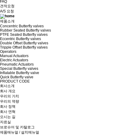
FAQ
견적요청
A/S 요청
제품소개
Concentric Butterfly valves
Rubber Seated Butterfly valves
PTFE Seated Butterfly valves
Eccentric Butterfly valves
Double Offset Butterfly valves
Tripple Offset Butterfly valves
Operators
Manual Actuators
Electric Actuators
Pneumatic Actuators
Special Butterfly valves
Inflatable Butterfly valve
Quick Butterfly valve
PRODUCT CODE
회사소개
회사 개요
우리의 가치
우리의 역량
회사 정책
회사 연혁
오시는 길
자료실
브로슈어 및 카탈로그
제품매뉴얼 / 설치메뉴얼