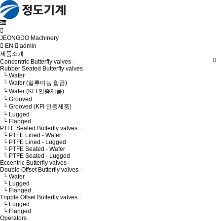
JEONGDO Machinery
EN
admin
제품소개
Concentric Butterfly valves
Rubber Seated Butterfly valves
└ Wafer
└ Wafer (알루미늄 합금)
└ Wafer (KFI 인증제품)
└ Grooved
└ Grooved (KFI 인증제품)
└ Lugged
└ Flanged
PTFE Seated Butterfly valves
└ PTFE Lined - Wafer
└ PTFE Lined - Lugged
└ PTFE Seated - Wafer
└ PTFE Seated - Lugged
Eccentric Butterfly valves
Double Offset Butterfly valves
└ Wafer
└ Lugged
└ Flanged
Tripple Offset Butterfly valves
└ Lugged
└ Flanged
Operators